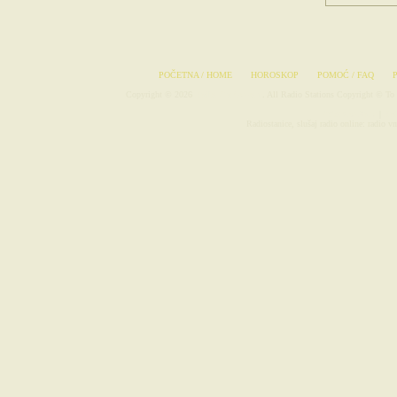
POČETNA / HOME
HOROSKOP
POMOĆ / FAQ
Copyright © 2026
Radio-Stanice.com
. All Radio Stations Copyright © To 
Avionske Karte
|
Rad
Radiostanice, slušaj radio online: radio 