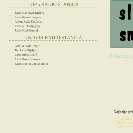
TOP 5 RADIO STANICA
Radio Stari Grad Sarajevo
Radio Kalman Sarajevo
Antena Radio Kruševac
Radio Mir Medjugorje
Radio Naxi Beograd
5 NOVIH RADIO STANICA
Gradski Radio Trogir
Top Radio Bijeljina
Reklamni p
Radio Bežlja Teslić
Radio Bravo Požarevac
Radio Stubica Donja Stubica
IG
Najbolje igri
Igrice za online
Najbolje odabr
igrice za decu
POSETIT