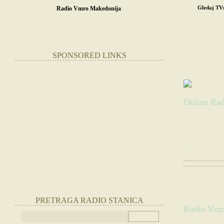
Gledaj TV
Radio Vmro Makedonija
POČETNA
SR
STRANE RADIO
SPONSORED LINKS
RADIO 
Online Rad
Slušate:
Radio 
Websajt radio st
|
Otvorite radio
PRETRAGA RADIO STANICA
Radio Vmro
(Slušajte radio 