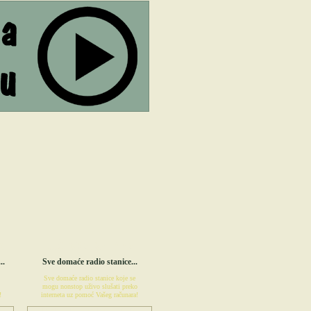
R
UŽIVO RADIO
..
Sve domaće radio stanice...
Sve domaće radio stanice koje se
mogu nonstop uživo slušati preko
!
interneta uz pomoć Vašeg računara!
M
POSETITE UZIVORADIO.COM