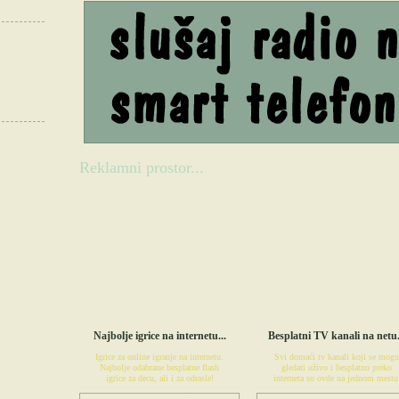
Reklamni prostor...
IGRICE
NET TELEVIZO
Najbolje igrice na internetu...
Besplatni TV kanali na netu.
Igrice za online igranje na internetu.
Svi domaći tv kanali koji se mogu
Najbolje odabrane besplatne flash
gledati uživo i besplatno preko
igrice za decu, ali i za odrasle!
interneta su ovde na jednom mestu
POSETITE IGRICE.ME
POSETITE NETTELEVIZOR.CO