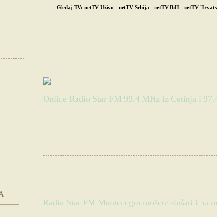
Gledaj TV:
netTV Uživo
-
netTV Srbija
-
netTV BiH
-
netTV Hrvats
POČETNA
SRBIJA
BIH
HRVATSKA
CRNA GORA
DIJASPORA
SL
STRANE RADIO STANICE
STAR FM 99.4 MHZ CETINJE I 97.4 M
Online Radio Star FM 99.4 MHz iz Cetinja i 97.
Slušate:
Radio Star FM Montenegro
.
Websajt radio stanice:
www.radiostarfm.me
|
Otvorite radio direktno u Winampu >
|
Podelite nas na Facebook-u >
A
Radio Star FM Montenegro možete slušati i na m
(Slušajte radio uživo bilo gdje i bilo kad! Uživo radio Star FM Montenegr