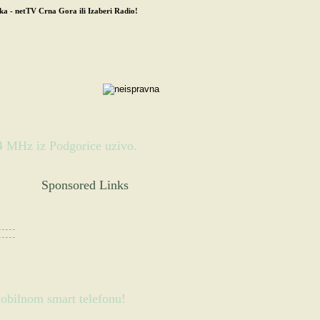
ka
-
netTV Crna Gora
ili
Izaberi Radio
!
OVENIJA
MAKEDONIJA
HZ PODGORICA
4 MHz iz Podgorice uzivo.
Sponsored Links
obilnom smart telefonu!
o na mobilnom, pametnom telefonu...)