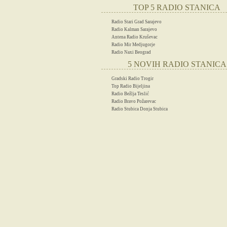
TOP 5 RADIO STANICA
Radio Stari Grad Sarajevo
Radio Kalman Sarajevo
Antena Radio Kruševac
Radio Mir Medjugorje
Radio Naxi Beograd
5 NOVIH RADIO STANICA
Gradski Radio Trogir
Top Radio Bijeljina
Radio Bežlja Teslić
Radio Bravo Požarevac
Radio Stubica Donja Stubica