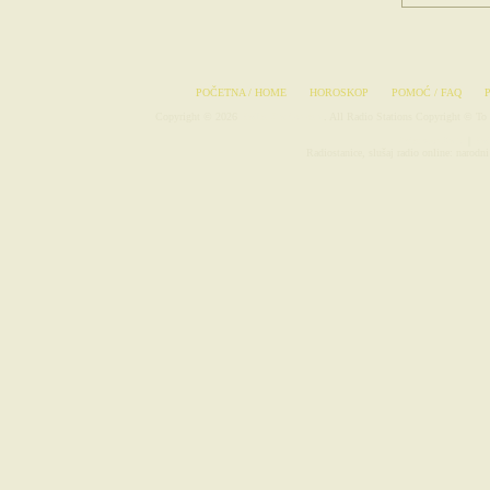
POČETNA / HOME
HOROSKOP
POMOĆ / FAQ
Copyright © 2026
Radio-Stanice.com
. All Radio Stations Copyright © To 
Avionske Karte
|
Rad
Radiostanice, slušaj radio online: narodni 