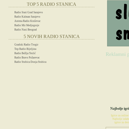
TOP 5 RADIO STANICA
Radio Stari Grad Sarajevo
Radio Kalman Sarajevo
Antena Radio Kruševac
Radio Mir Medjugorje
Radio Naxi Beograd
5 NOVIH RADIO STANICA
Gradski Radio Trogir
Top Radio Bijeljina
Reklamni p
Radio Bežlja Teslić
Radio Bravo Požarevac
Radio Stubica Donja Stubica
IG
Najbolje igri
Igrice za online
Najbolje odabr
igrice za decu
POSETIT