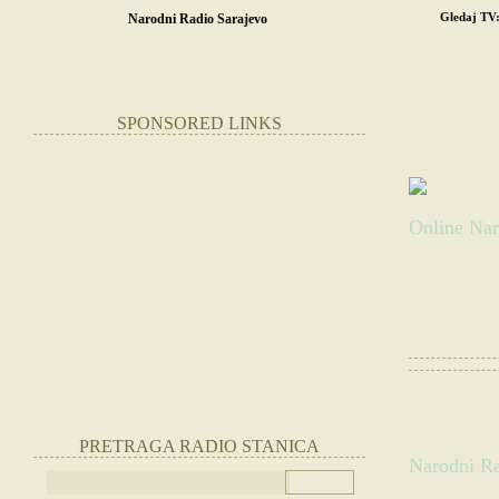
Gledaj TV
Narodni Radio Sarajevo
POČETNA
SR
STRANE RADIO
SPONSORED LINKS
NARODN
Online Nar
Slušate:
Narodni
Websajt radio st
|
Otvorite radio
PRETRAGA RADIO STANICA
Narodni Ra
(Slušajte radio 