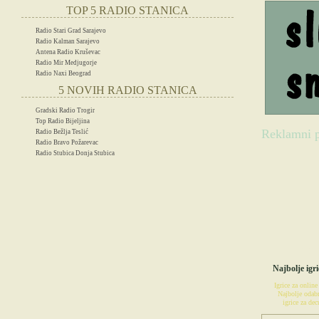
TOP 5 RADIO STANICA
Radio Stari Grad Sarajevo
Radio Kalman Sarajevo
Antena Radio Kruševac
Radio Mir Medjugorje
Radio Naxi Beograd
5 NOVIH RADIO STANICA
Gradski Radio Trogir
Top Radio Bijeljina
Reklamni p
Radio Bežlja Teslić
Radio Bravo Požarevac
Radio Stubica Donja Stubica
IG
Najbolje igri
Igrice za online
Najbolje odabr
igrice za decu
POSETIT