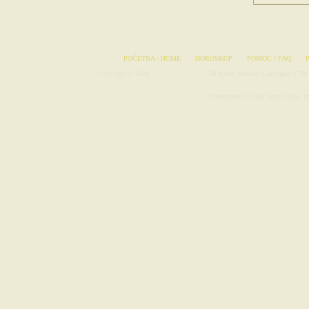
POČETNA / HOME
HOROSKOP
POMOĆ / FAQ
Copyright © 2026
Radio-Stanice.com
. All Radio Stations Copyright © To 
Avionske Karte
|
Rad
Radiostanice, slušaj radio online: m