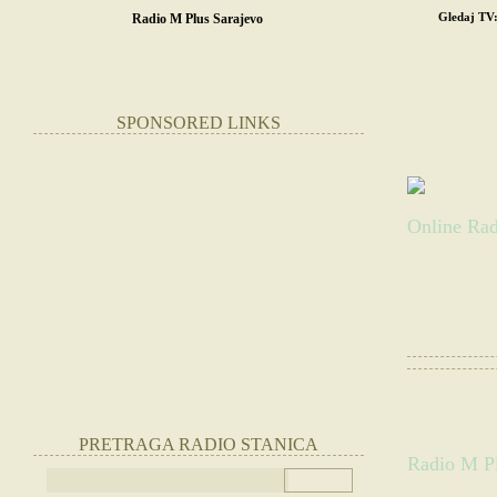
Gledaj TV
Radio M Plus Sarajevo
POČETNA
SR
STRANE RADIO
SPONSORED LINKS
RADIO M
Online Rad
Slušate:
Radio M
Websajt radio st
|
Otvorite radio
PRETRAGA RADIO STANICA
Radio M Pl
(Slušajte radio 