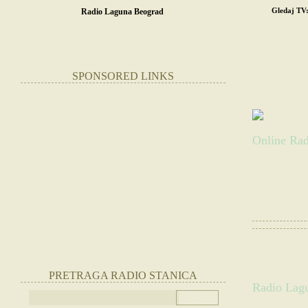
Gledaj TV
Radio Laguna Beograd
POČETNA
SR
STRANE RADIO
SPONSORED LINKS
RADIO L
Online Ra
Slušate:
Radio L
Websajt radio st
|
Otvorite radio
PRETRAGA RADIO STANICA
Radio Lagu
(Slušajte radio 