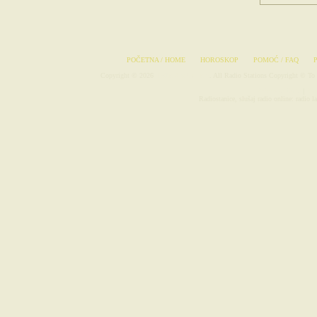
POČETNA / HOME
HOROSKOP
POMOĆ / FAQ
Copyright © 2026
Radio-Stanice.com
. All Radio Stations Copyright © To 
Avionske Karte
|
Rad
Radiostanice, slušaj radio online: radio l