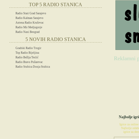
TOP 5 RADIO STANICA
Radio Stari Grad Sarajevo
Radio Kalman Sarajevo
Antena Radio Kruševac
Radio Mir Medjugorje
Radio Naxi Beograd
5 NOVIH RADIO STANICA
Gradski Radio Trogir
Top Radio Bijeljina
Reklamni p
Radio Bežlja Teslić
Radio Bravo Požarevac
Radio Stubica Donja Stubica
IG
Najbolje igri
Igrice za online
Najbolje odabr
igrice za decu
POSETIT