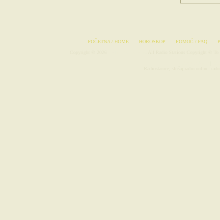
POČETNA / HOME
HOROSKOP
POMOĆ / FAQ
Copyright © 2026
Radio-Stanice.com
. All Radio Stations Copyright © To 
Avionske Karte
|
Rad
Radiostanice, slušaj radio online: radio