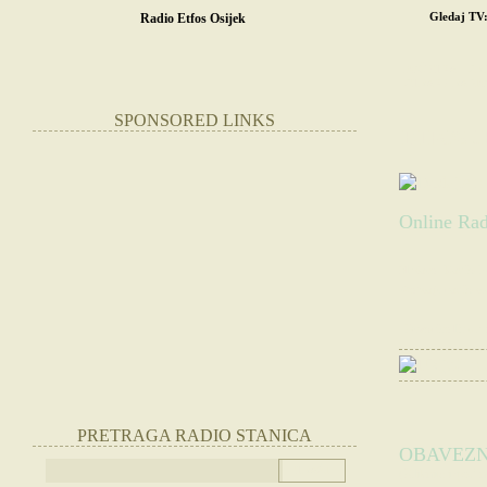
Gledaj TV
Radio Etfos Osijek
POČETNA
SR
STRANE RADIO
SPONSORED LINKS
ETFOS J
Online Rad
Slušate:
Radio E
Websajt radio st
|
Otvorite link 
PRETRAGA RADIO STANICA
OBAVEZN
(Kliknite ispod n