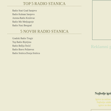
TOP 5 RADIO STANICA
Radio Stari Grad Sarajevo
Radio Kalman Sarajevo
Antena Radio Kruševac
Radio Mir Medjugorje
Radio Naxi Beograd
5 NOVIH RADIO STANICA
Gradski Radio Trogir
Top Radio Bijeljina
Reklamni p
Radio Bežlja Teslić
Radio Bravo Požarevac
Radio Stubica Donja Stubica
IG
Najbolje igri
Igrice za online
Najbolje odabr
igrice za decu
POSETIT