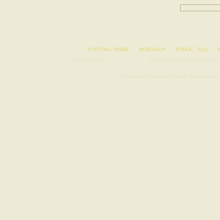
POSETIT
POČETNA / HOME
HOROSKOP
POMOĆ / FAQ
Copyright © 2026
Radio-Stanice.com
. All Radio Stations Copyright © To 
Avionske Karte
|
Rad
Radiostanice, slušaj radio online: podravski radio