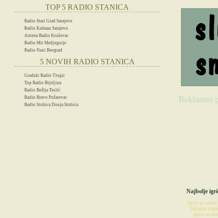
(Slušajte radio u
TOP 5 RADIO STANICA
Radio Stari Grad Sarajevo
Radio Kalman Sarajevo
Antena Radio Kruševac
Radio Mir Medjugorje
Radio Naxi Beograd
5 NOVIH RADIO STANICA
Gradski Radio Trogir
Top Radio Bijeljina
Radio Bežlja Teslić
Reklamni p
Radio Bravo Požarevac
Radio Stubica Donja Stubica
IG
Najbolje igri
Igrice za online
Najbolje odabr
igrice za decu