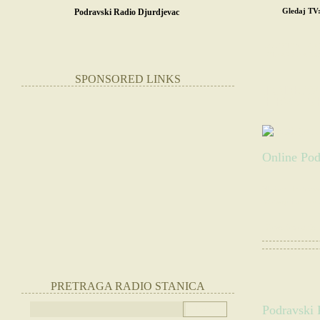
Gledaj TV
Podravski Radio Djurdjevac
POČETNA
SR
STRANE RADIO
SPONSORED LINKS
PODRAVS
HRVATS
Online Pod
Slušate:
Podravs
Websajt radio st
|
Otvorite radio
PRETRAGA RADIO STANICA
Podravski 