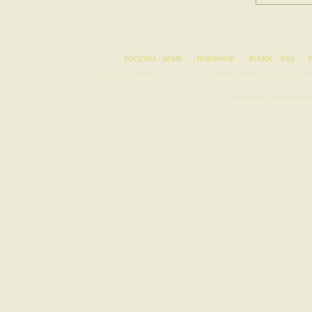
POČETNA / HOME
HOROSKOP
POMOĆ / FAQ
Copyright © 2026
Radio-Stanice.com
. All Radio Stations Copyright © To 
Avionske Karte
|
Rad
Radiostanice, slušaj radio o