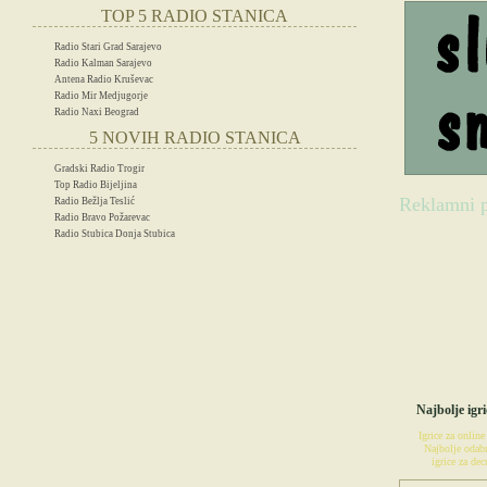
TOP 5 RADIO STANICA
Radio Stari Grad Sarajevo
Radio Kalman Sarajevo
Antena Radio Kruševac
Radio Mir Medjugorje
Radio Naxi Beograd
5 NOVIH RADIO STANICA
Gradski Radio Trogir
Top Radio Bijeljina
Reklamni p
Radio Bežlja Teslić
Radio Bravo Požarevac
Radio Stubica Donja Stubica
IG
Najbolje igri
Igrice za online
Najbolje odabr
igrice za decu
POSETIT