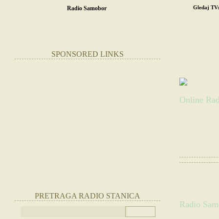
Gledaj TV
Radio Samobor
POČETNA
SR
STRANE RADIO
SPONSORED LINKS
RADIO 
Online Rad
Slušate:
Radio 
Websajt radio st
|
Otvorite radio
PRETRAGA RADIO STANICA
Radio Samo
(Slušajte radio 